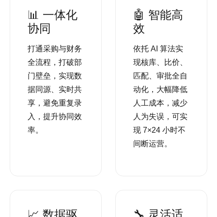
📊 一体化
🤖 智能高
协同
效
打通采购与财务
依托 AI 算法实
全流程，打破部
现核库、比价、
门壁垒，实现数
匹配、审批全自
据同源、实时共
动化，大幅降低
享，避免重复录
人工成本，减少
入，提升协同效
人为失误，可实
率。
现 7×24 小时不
间断运营。
📈 数据驱
🔧 灵活适