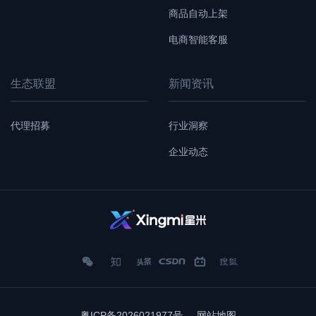
商品自动上架
电商智能客服
生态联盟
新闻资讯
代理招募
行业洞察
企业动态
微
知
头
CSDN
哔
搜
信
乎
条
哩哔
狐
粤ICP备2026021977号
网站地图