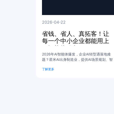
2026-04-22
省钱、省人、真拓客！让
每一个中小企业都能用上
AI智能体服务！
2026年AI智能体爆发，企业AI转型遇落地难
题？星米AI出身制造业，提供AI场景规划、智
能体定制、系统对接全周期服务，100+企业
了解更多
例赋能，让AI员工真正帮企业省人、省钱、拓
客户