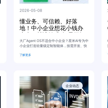
2026-05-08
懂业务、可信赖、好落
地！中小企业想花小钱办
大事，就该铆准“轻量级智
能体”
大厂Agent OS不适合中小企业？星米AI专为中
小企业打造轻量级定制智能体，按需开发、快
速落地、低成本降本增效，免费提供业务诊
了解更多
断。
企业动态