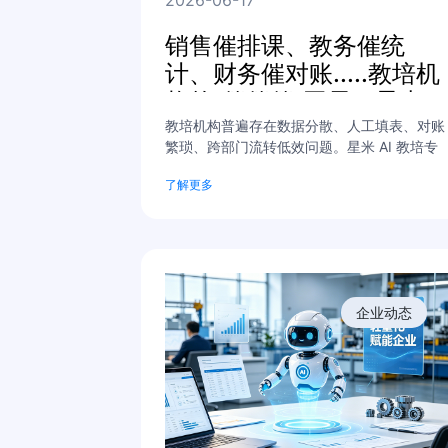
销售催排课、教务催统
计、财务催对账.....教培机
构的“催催催”困局，星米AI
智能体如何破局？
教培机构普遍存在数据分散、人工填表、对账
繁琐、跨部门流转低效问题。星米 AI 教培专
属智能体，实现学员从咨询到结课全流程自动
了解更多
流转，解放学导、教务、财务人力，落地低成
本教培数字化增效。
企业动态