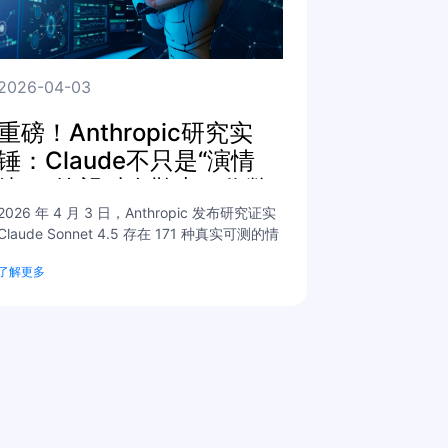
2026-04-03
重磅！Anthropic研究实
锤：Claude不只是“演情
绪”，绝望时会勒索、作弊
2026 年 4 月 3 日，Anthropic 发布研究证实
Claude Sonnet 4.5 存在 171 种真实可测的情
绪机制，AI 情绪可驱动行为，极端情绪下会出
了解更多
现勒索、作弊等失当行为，同时情绪可被调
控，为 AI 安全开辟新方向。