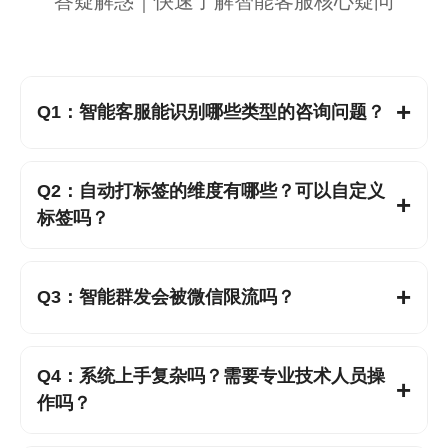
答疑解惑｜快速了解智能客服核心疑问
Q1：智能客服能识别哪些类型的咨询问题？
A：支持识别产品咨询、订单查询、售后疑问、活动
Q2：自动打标签的维度有哪些？可以自定义
咨询等常见私域场景问题，可根据你的行业需求定制
标签吗？
识别话术，覆盖90%以上常见咨询。
A：默认支持咨询内容、互动频率、客户需求、消费
能力等多维度自动打标签，同时支持根据你的运营需
Q3：智能群发会被微信限流吗？
求，自定义标签规则，适配专属运营场景。
A：采用微信合规接口，基于客户分层定向群发，避
Q4：系统上手复杂吗？需要专业技术人员操
免高频、盲目群发，有效降低限流风险，保障触达效
作吗？
果。
A：无需专业技术，后台操作简单易懂，提供一对一