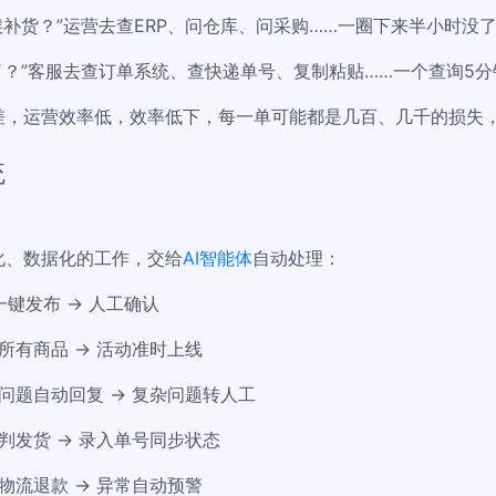
补货？”运营去查ERP、问仓库、问采购……一圈下来半小时没
了？”客服去查订单系统、查快递单号、复制粘贴……一个查询5
差，运营效率低，效率低下，每一单可能都是几百、几千的损失
统
化、数据化的工作，交给
AI智能体
自动处理：
台一键发布 → 人工确认
换所有商品 → 活动准时上线
见问题自动回复 → 复杂问题转人工
存判发货 → 录入单号同步状态
查物流退款 → 异常自动预警