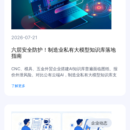
2026-07-21
六层安全防护！制造业私有大模型知识库落地
指南
CNC、模具、五金外贸企业搭建AI知识库普遍面临图纸、报
价外泄风险。对比公有云端AI，制造业私有大模型知识库支
持本地私有化部署，通过权限管控、文件加密、水印溯源、
了解更多
全程审计、内外网隔离等六层防护，全方位守护工厂工艺、
报价、图纸核心资产，助力企业安全沉淀数字化资产。
企业动态