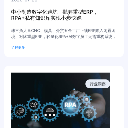
中小制造数字化避坑：抛弃重型ERP，
RPA+私有知识库实现小步快跑
珠三角大量CNC、模具、外贸五金工厂上线ERP陷入闲置困
境。对比重型ERP，轻量化RPA+AI数字员工无需重构系统，
自动处理订单录单、财务对账；搭配私有知识库管控图纸工
了解更多
艺文件，规避泄密风险，适合预算有限的中小加工厂。
行业洞察