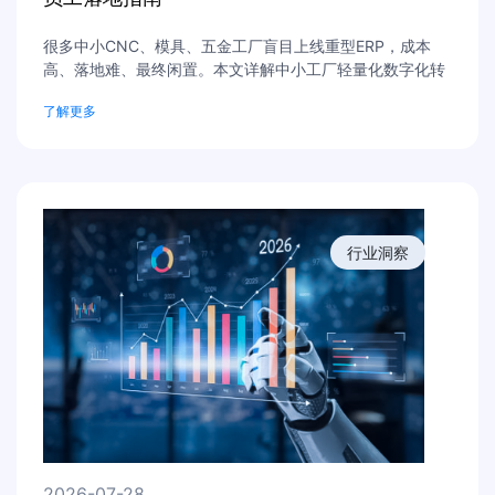
很多中小CNC、模具、五金工厂盲目上线重型ERP，成本
高、落地难、最终闲置。本文详解中小工厂轻量化数字化转
型思路，依托RPA流程自动化、企业私有知识库、AI数字员
了解更多
工，低成本解决订单录入、报表汇总、工艺沉淀等痛点，适
配中小工厂灵活业务模式，助力企业降本增效、稳妥数字化
升级。
行业洞察
2026-07-28