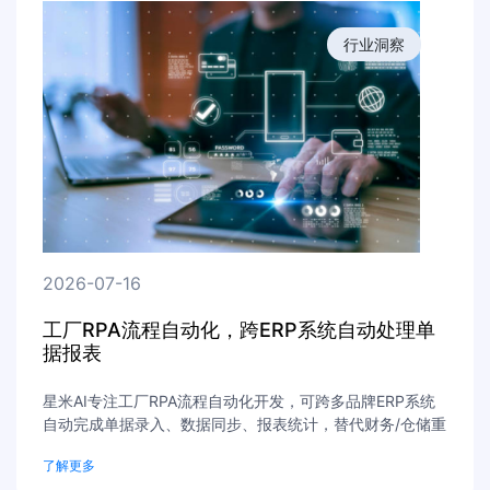
行业洞察
2026-07-16
工厂RPA流程自动化，跨ERP系统自动处理单
据报表
星米AI专注工厂RPA流程自动化开发，可跨多品牌ERP系统
自动完成单据录入、数据同步、报表统计，替代财务/仓储重
复人工，降低工厂人力成本，支持珠三角制造企业免费流程
了解更多
诊断。