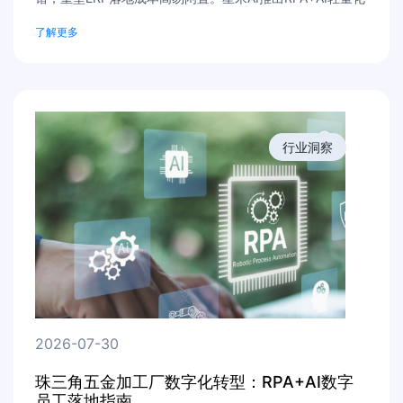
对账数字员工，无需改造原有系统，7×24小时自动匹配流
了解更多
水、单据，对账周期压缩至4小时，私有部署保障数据安
全。免费上门财务诊断，定制专属工厂自动化对账方案。
行业洞察
2026-07-30
珠三角五金加工厂数字化转型：RPA+AI数字
员工落地指南